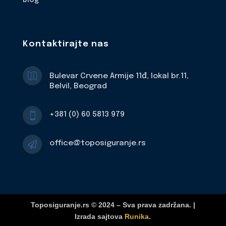
Kontaktirajte nas

Bulevar Crvene Armije 11đ, lokal br.11,
Belvil, Beograd
+381 (0) 60 5813 979

office@toposiguranje.rs

Toposiguranje.rs © 2024 – Sva prava zadržana. |
Izrada sajtova
Runika
.