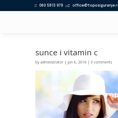
060 5813 979
office@toposiguranje.r

sunce i vitamin c
by
administrator
|
jun 6, 2016
|
0 comments