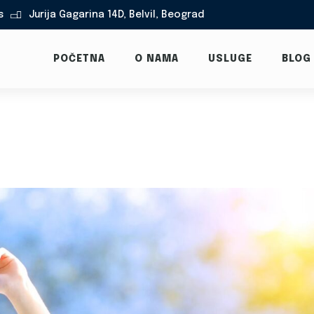
s
Jurija Gagarina 14D, Belvil, Beograd

POČETNA
O NAMA
USLUGE
BLOG