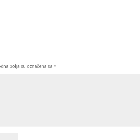
dna polja su označena sa
*