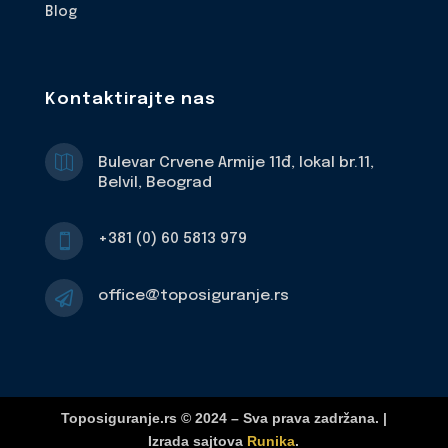
Blog
Kontaktirajte nas

Bulevar Crvene Armije 11đ, lokal br.11,
Belvil, Beograd
+381 (0) 60 5813 979

office@toposiguranje.rs

Toposiguranje.rs © 2024 – Sva prava zadržana. |
Izrada sajtova
Runika
.