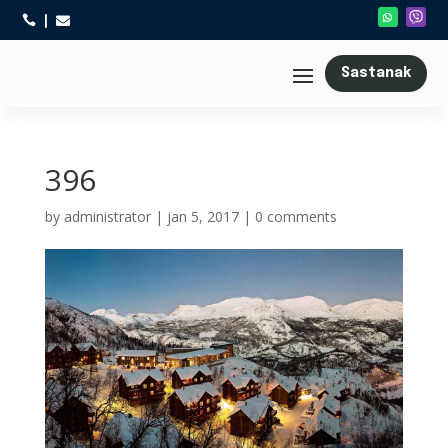



Sastanak
396
by
administrator
|
jan 5, 2017
|
0 comments