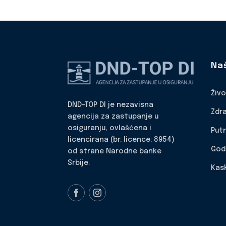
Na
Živ
DND-TOP DI je nezavisna
Zdr
agencija za zastupanje u
osiguranju, ovlašćena i
Put
licencirana (br. licence: 8954)
God
od strane Narodne banke
Srbije.
Kas