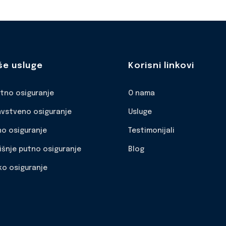
še usluge
Korisni linkovi
otno osiguranje
O nama
avstveno osiguranje
Usluge
no osiguranje
Testimonijali
išnje putno osiguranje
Blog
ko osiguranje