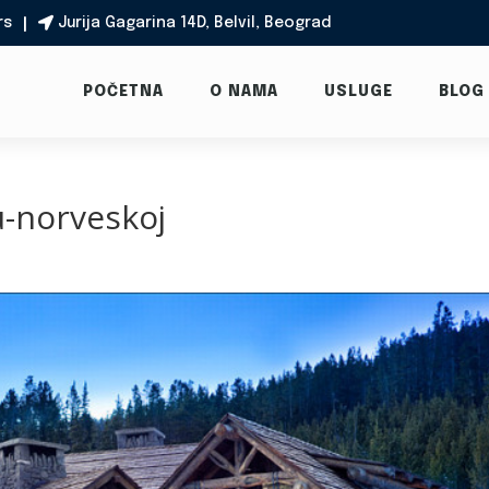
rs
Jurija Gagarina 14D, Belvil, Beograd

POČETNA
O NAMA
USLUGE
BLOG
-u-norveskoj