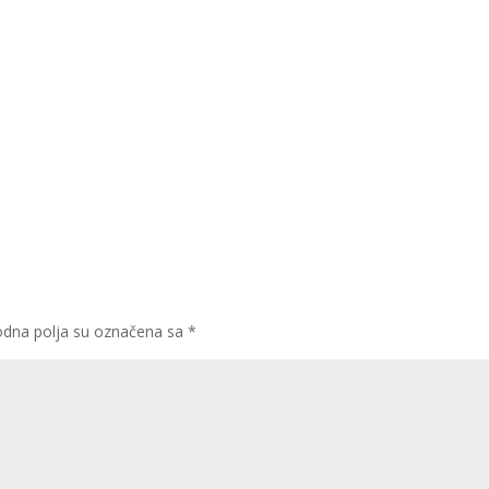
dna polja su označena sa
*