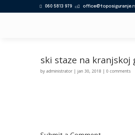
060 5813 979
office@toposiguranje.r

ski staze na kranjskoj 
by
administrator
|
jan 30, 2018
|
0 comments
Submit a Comment