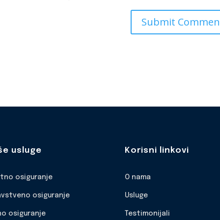
še usluge
Korisni linkovi
otno osiguranje
O nama
avstveno osiguranje
Usluge
no osiguranje
Testimonijali