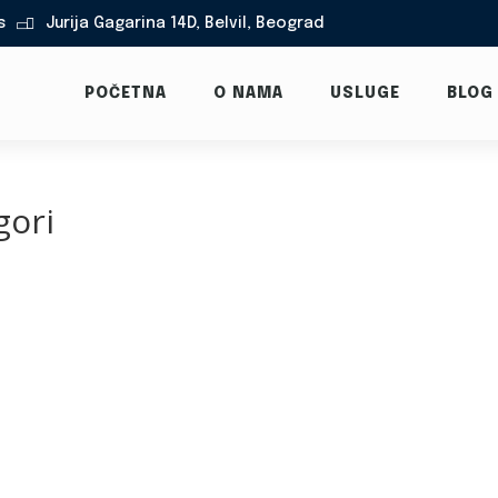
s
Jurija Gagarina 14D, Belvil, Beograd

POČETNA
O NAMA
USLUGE
BLOG
gori