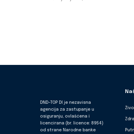
Na
DND-TOP DI je nezavisna
Živ
agencija za zastupanje u
osiguranju, ovlašćena i
Zdr
licencirana (br. licence: 8954)
Put
od strane Narodne banke