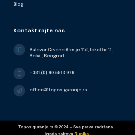
Blog
Kontaktirajte nas

Bulevar Crvene Armije 11đ, lokal br.11,
Belvil, Beograd
+381 (0) 60 5813 979

office@toposiguranje.rs

Toposiguranje.rs © 2024 – Sva prava zadržana. |
Izrada sajtova
Runika
.