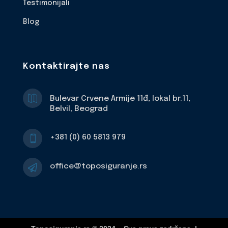
Testimonijali
Blog
Kontaktirajte nas

Bulevar Crvene Armije 11đ, lokal br.11,
Belvil, Beograd
+381 (0) 60 5813 979

office@toposiguranje.rs
