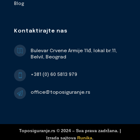
Blog
Kontaktirajte nas

Bulevar Crvene Armije 11đ, lokal br.11,
Belvil, Beograd
+381 (0) 60 5813 979

office@toposiguranje.rs

Toposiguranje.rs © 2024 – Sva prava zadržana. |
Izrada sajtova
Runika
.