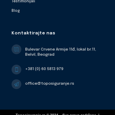
Testimonijali
Blog
Kontaktirajte nas

Bulevar Crvene Armije 11đ, lokal br.11,
Belvil, Beograd
+381 (0) 60 5813 979

office@toposiguranje.rs
