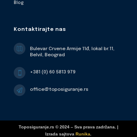
Blog
Kontaktirajte nas

Bulevar Crvene Armije 11đ, lokal br.11,
Belvil, Beograd
+381 (0) 60 5813 979

office@toposiguranje.rs

Toposiguranje.rs © 2024 – Sva prava zadržana. |
Izrada sajtova
Runika
.