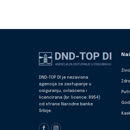
Na
Živ
DND-TOP DI je nezavisna
Zdr
agencija za zastupanje u
osiguranju, ovlašćena i
Put
licencirana (br. licence: 8954)
God
od strane Narodne banke
Srbije.
Kas