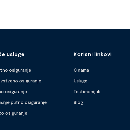
še usluge
Korisni linkovi
otno osiguranje
O nama
avstveno osiguranje
Usluge
no osiguranje
Testimonijali
išnje putno osiguranje
Blog
ko osiguranje