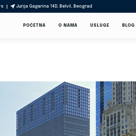
rs
Jurija Gagarina 14D, Belvil, Beograd

POČETNA
O NAMA
USLUGE
BLOG