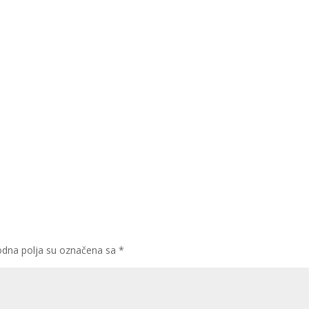
dna polja su označena sa
*