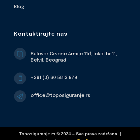
Blog
Kontaktirajte nas

Bulevar Crvene Armije 11đ, lokal br.11,
Belvil, Beograd
+381 (0) 60 5813 979

office@toposiguranje.rs

Toposiguranje.rs © 2024 – Sva prava zadržana. |