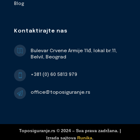
Blog
Kontaktirajte nas

Bulevar Crvene Armije 11đ, lokal br.11,
Belvil, Beograd
+381 (0) 60 5813 979

office@toposiguranje.rs

Toposiguranje.rs © 2024 – Sva prava zadržana. |
Izrada sajtova
Runika
.