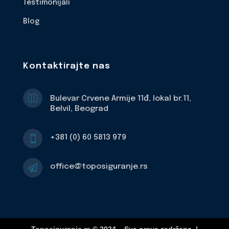
Testimonijali
Blog
Kontaktirajte nas

Bulevar Crvene Armije 11đ, lokal br.11,
Belvil, Beograd
+381 (0) 60 5813 979

office@toposiguranje.rs
