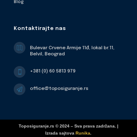
Blog
Kontaktirajte nas

Bulevar Crvene Armije 11đ, lokal br.11,
Belvil, Beograd
+381 (0) 60 5813 979

office@toposiguranje.rs

Toposiguranje.rs © 2024 – Sva prava zadržana. |
Izrada sajtova
Runika
.