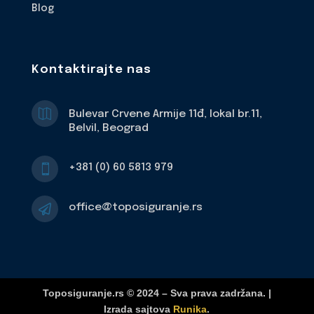
Blog
Kontaktirajte nas

Bulevar Crvene Armije 11đ, lokal br.11,
Belvil, Beograd
+381 (0) 60 5813 979

office@toposiguranje.rs

Toposiguranje.rs © 2024 – Sva prava zadržana. |
Izrada sajtova
Runika
.