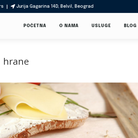
rs
Jurija Gagarina 14D, Belvil, Beograd

POČETNA
O NAMA
USLUGE
BLOG
d hrane