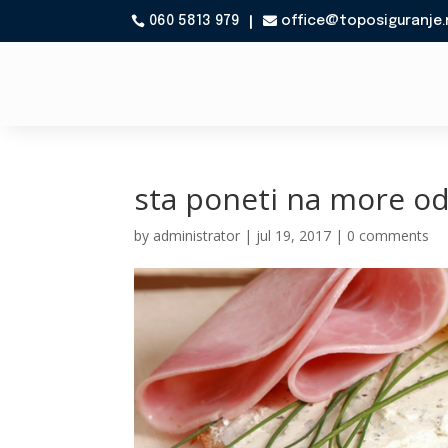
060 5813 979
office@toposiguranje.

sta poneti na more o
by
administrator
|
jul 19, 2017
|
0 comments