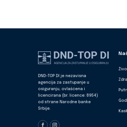
Na
Živ
DND-TOP DI je nezavisna
Zdr
agencija za zastupanje u
osiguranju, ovlašćena i
Put
licencirana (br. licence: 8954)
God
od strane Narodne banke
Srbije.
Kas