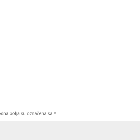
dna polja su označena sa
*