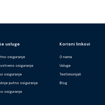
še usluge
Korisni linkovi
otno osiguranje
O nama
avstveno osiguranje
Usluge
no osiguranje
Testimonijali
išnje putno osiguranje
Blog
ko osiguranje