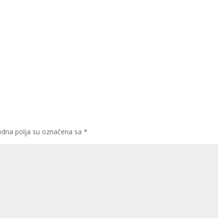
dna polja su označena sa
*