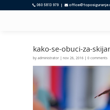
060 5813 979
office@toposiguranje.

kako-se-obuci-za-skija
by
administrator
|
nov 26, 2016
|
0 comments