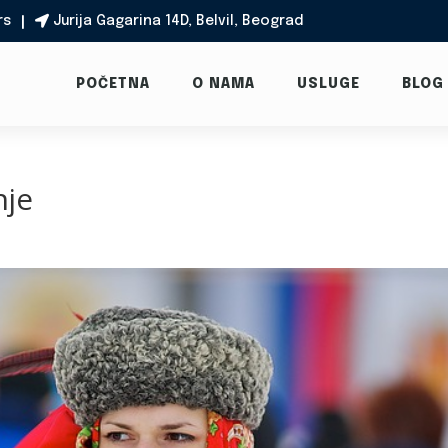
rs
Jurija Gagarina 14D, Belvil, Beograd

POČETNA
O NAMA
USLUGE
BLOG
nje