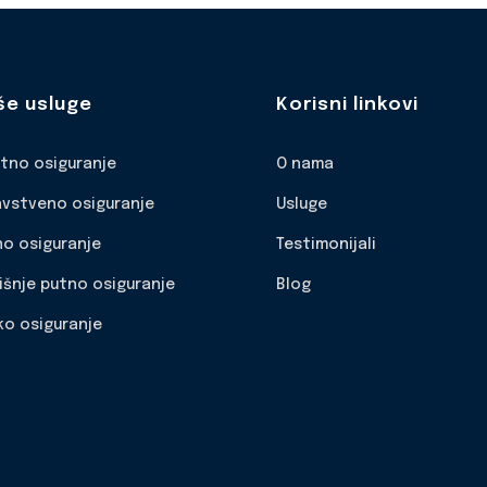
še usluge
Korisni linkovi
otno osiguranje
O nama
avstveno osiguranje
Usluge
no osiguranje
Testimonijali
išnje putno osiguranje
Blog
ko osiguranje