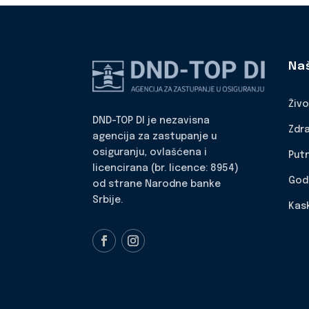
Na
Živ
DND-TOP DI je nezavisna
Zdr
agencija za zastupanje u
osiguranju, ovlašćena i
Put
licencirana (br. licence: 8954)
God
od strane Narodne banke
Srbije.
Kas