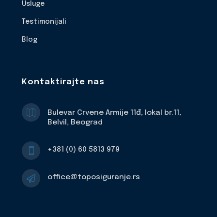
Usluge
Testimonijali
Blog
Kontaktirajte nas

Bulevar Crvene Armije 11đ, lokal br.11,
Belvil, Beograd
+381 (0) 60 5813 979

office@toposiguranje.rs
