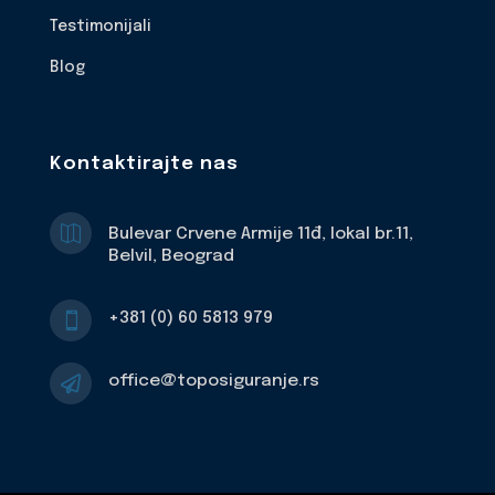
Testimonijali
Blog
Kontaktirajte nas

Bulevar Crvene Armije 11đ, lokal br.11,
Belvil, Beograd
+381 (0) 60 5813 979

office@toposiguranje.rs
