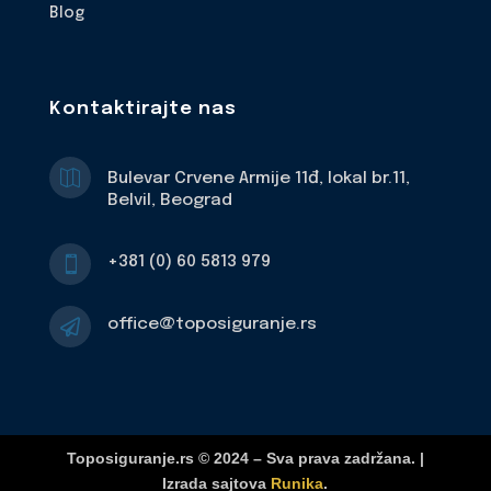
Blog
Kontaktirajte nas

Bulevar Crvene Armije 11đ, lokal br.11,
Belvil, Beograd
+381 (0) 60 5813 979

office@toposiguranje.rs

Toposiguranje.rs © 2024 – Sva prava zadržana. |
Izrada sajtova
Runika
.