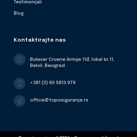
Testimonijali
Blog
Kontaktirajte nas

Bulevar Crvene Armije 11đ, lokal br.11,
Belvil, Beograd
+381 (0) 60 5813 979

office@toposiguranje.rs
