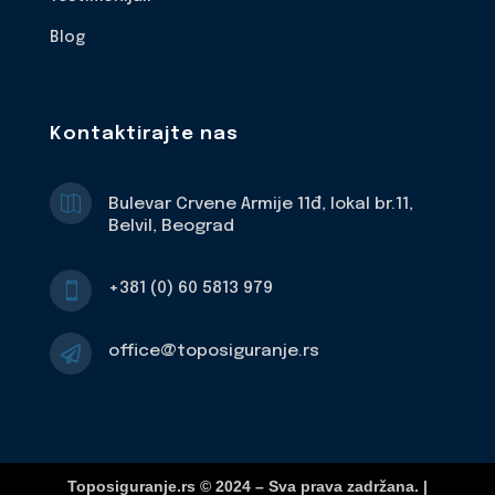
Blog
Kontaktirajte nas

Bulevar Crvene Armije 11đ, lokal br.11,
Belvil, Beograd
+381 (0) 60 5813 979

office@toposiguranje.rs

Toposiguranje.rs © 2024 – Sva prava zadržana. |