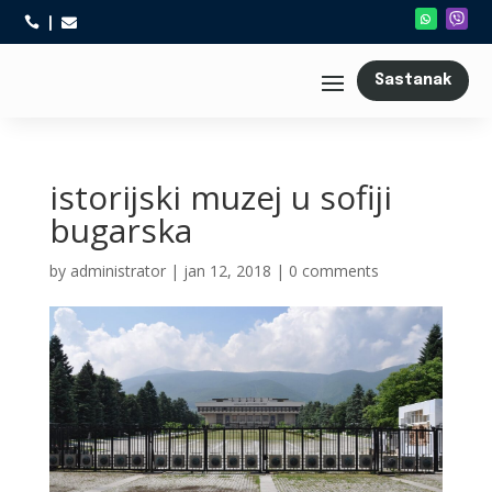



Sastanak
istorijski muzej u sofiji
bugarska
by
administrator
|
jan 12, 2018
|
0 comments