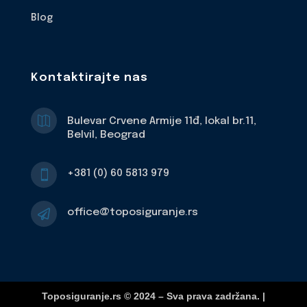
Blog
Kontaktirajte nas

Bulevar Crvene Armije 11đ, lokal br.11,
Belvil, Beograd
+381 (0) 60 5813 979

office@toposiguranje.rs

Toposiguranje.rs © 2024 – Sva prava zadržana. |