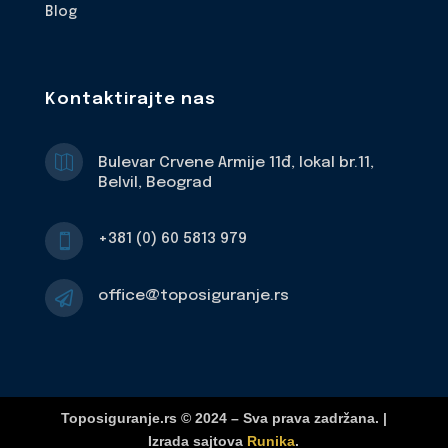
Blog
Kontaktirajte nas

Bulevar Crvene Armije 11đ, lokal br.11,
Belvil, Beograd
+381 (0) 60 5813 979

office@toposiguranje.rs

Toposiguranje.rs © 2024 – Sva prava zadržana. |
Izrada sajtova
Runika
.