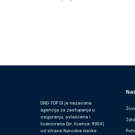
Na
DND-TOP DI je nezavisna
Živ
agencija za zastupanje u
osiguranju, ovlašćena i
Zdr
licencirana (br. licence: 8954)
Put
od strane Narodne banke