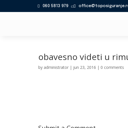
060 5813 979
office@toposiguranje.r

obavesno videti u rim
by
administrator
|
jun 23, 2016
|
0 comments
Submit a Comment