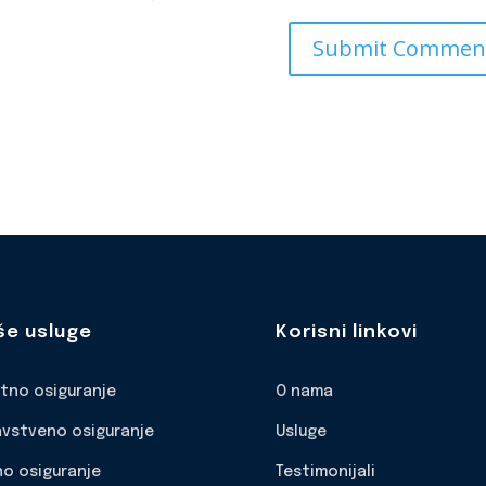
še usluge
Korisni linkovi
otno osiguranje
O nama
avstveno osiguranje
Usluge
no osiguranje
Testimonijali