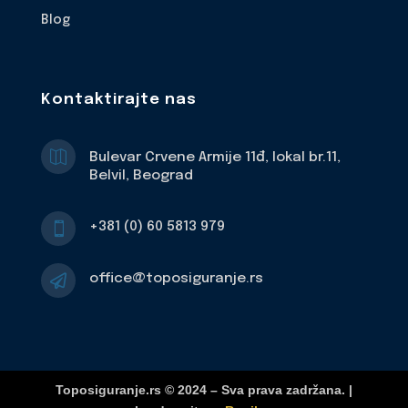
Blog
Kontaktirajte nas

Bulevar Crvene Armije 11đ, lokal br.11,
Belvil, Beograd
+381 (0) 60 5813 979

office@toposiguranje.rs

Toposiguranje.rs © 2024 – Sva prava zadržana. |