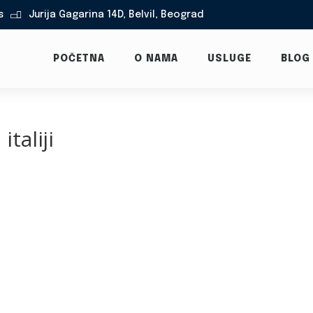
s
Jurija Gagarina 14D, Belvil, Beograd

POČETNA
O NAMA
USLUGE
BLOG
italiji