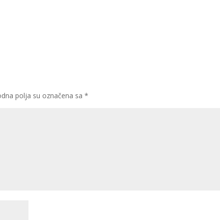
dna polja su označena sa
*