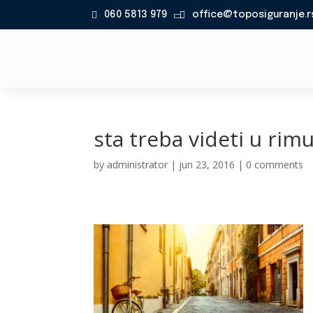
060 5813 979
office@toposiguranje.r

sta treba videti u rimu 
by
administrator
|
jun 23, 2016
|
0 comments