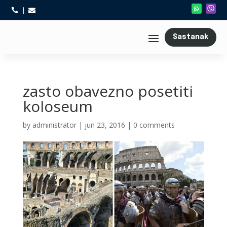



Sastanak
zasto obavezno posetiti
koloseum
by
administrator
|
jun 23, 2016
|
0 comments