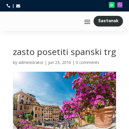



Sastanak
zasto posetiti spanski trg
by
administrator
|
jun 23, 2016
|
0 comments