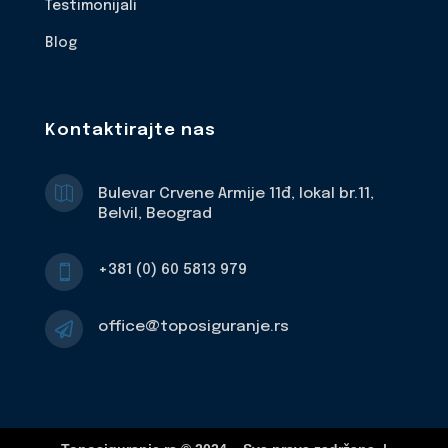
Testimonijali
Blog
Kontaktirajte nas

Bulevar Crvene Armije 11đ, lokal br.11,
Belvil, Beograd
+381 (0) 60 5813 979

office@toposiguranje.rs
