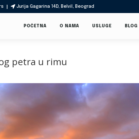
rs
Jurija Gagarina 14D, Belvil, Beograd

POČETNA
O NAMA
USLUGE
BLOG
tog petra u rimu