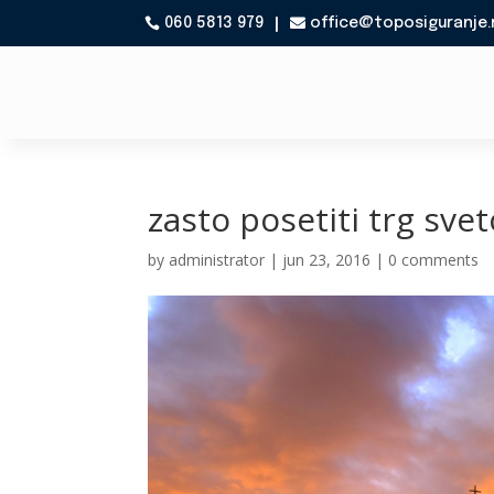
060 5813 979
office@toposiguranje.

zasto posetiti trg sve
by
administrator
|
jun 23, 2016
|
0 comments