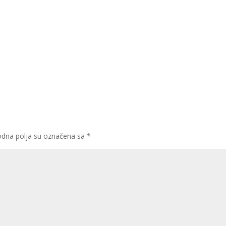
dna polja su označena sa
*