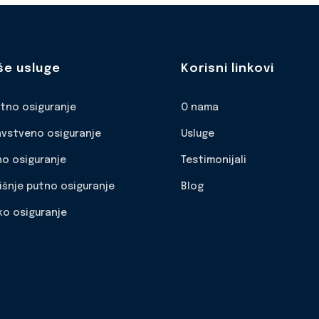
še usluge
Korisni linkovi
otno osiguranje
O nama
avstveno osiguranje
Usluge
no osiguranje
Testimonijali
išnje putno osiguranje
Blog
ko osiguranje