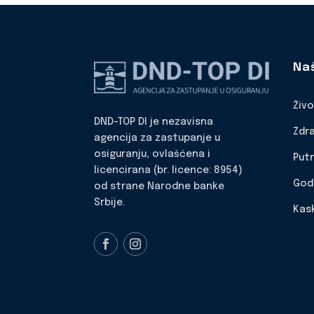
Na
Živ
DND-TOP DI je nezavisna
Zdr
agencija za zastupanje u
osiguranju, ovlašćena i
Put
licencirana (br. licence: 8954)
God
od strane Narodne banke
Srbije.
Kas