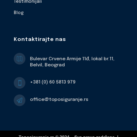
Testimonijali
Blog
Kontaktirajte nas

Bulevar Crvene Armije 11đ, lokal br.11,
Belvil, Beograd
+381 (0) 60 5813 979

office@toposiguranje.rs
