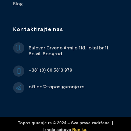
Blog
Kontaktirajte nas

Bulevar Crvene Armije 11đ, lokal br.11,
Belvil, Beograd
+381 (0) 60 5813 979

office@toposiguranje.rs

Toposiguranje.rs © 2024 – Sva prava zadržana. |
Izrada sajtova
Runika
.