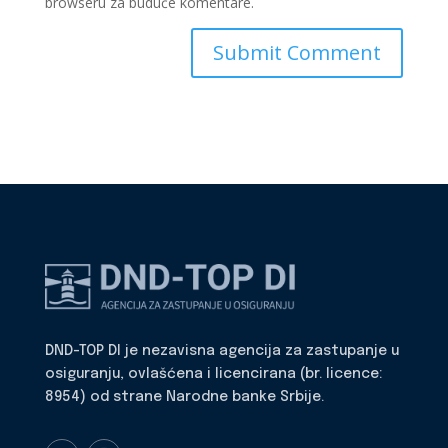
browseru za buduće komentare.
DND-TOP DI je nezavisna agencija za zastupanje u
osiguranju, ovlašćena i licencirana (br. licence:
8954) od strane Narodne banke Srbije.