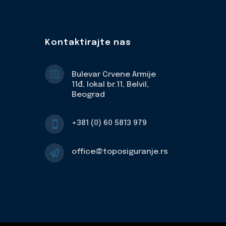
Kontaktirajte nas

Bulevar Crvene Armije
11đ, lokal br.11, Belvil,
Beograd
+381 (0) 60 5813 979

office@toposiguranje.rs
