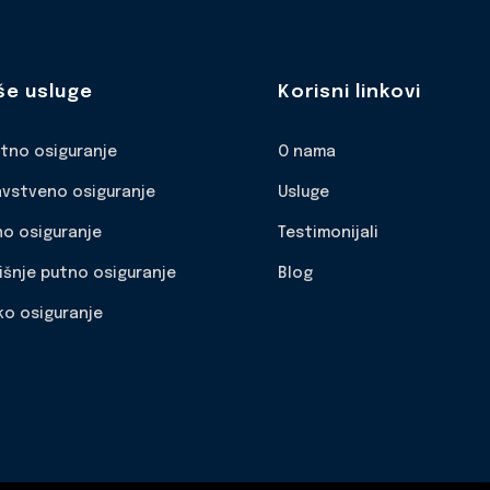
še usluge
Korisni linkovi
otno osiguranje
O nama
avstveno osiguranje
Usluge
no osiguranje
Testimonijali
išnje putno osiguranje
Blog
ko osiguranje