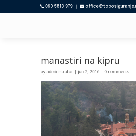
060 5813 979
office@toposiguranje.

manastiri na kipru
by
administrator
|
jun 2, 2016
|
0 comments