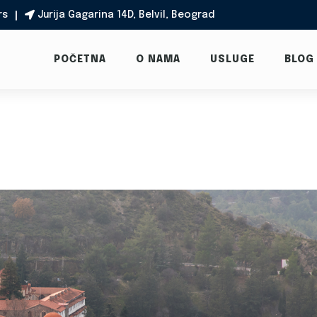
rs
Jurija Gagarina 14D, Belvil, Beograd

POČETNA
O NAMA
USLUGE
BLOG