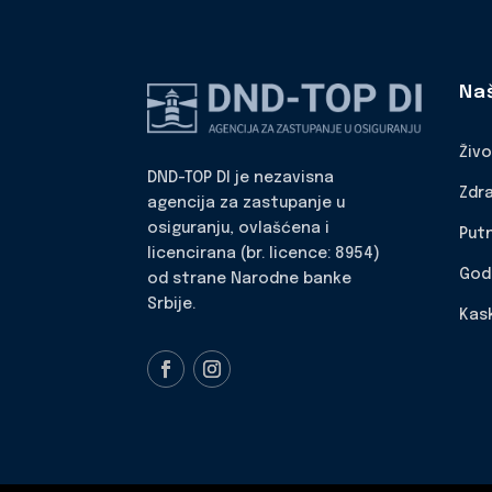
Na
Živ
DND-TOP DI je nezavisna
Zdr
agencija za zastupanje u
osiguranju, ovlašćena i
Put
licencirana (br. licence: 8954)
God
od strane Narodne banke
Srbije.
Kas