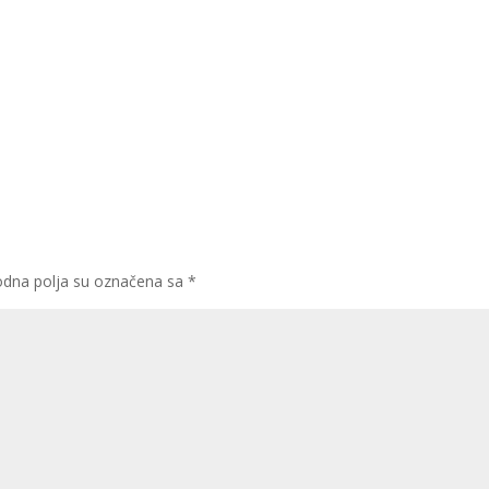
dna polja su označena sa
*