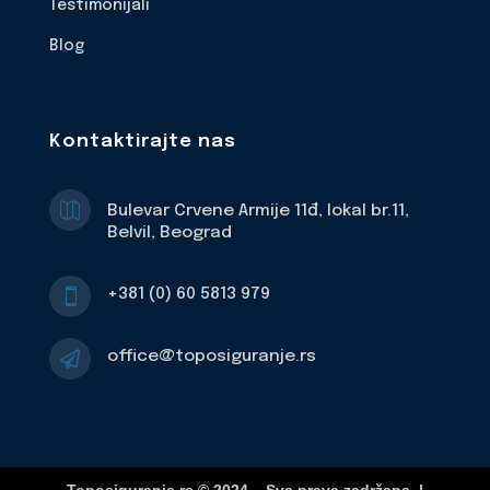
Testimonijali
Blog
Kontaktirajte nas

Bulevar Crvene Armije 11đ, lokal br.11,
Belvil, Beograd
+381 (0) 60 5813 979

office@toposiguranje.rs
