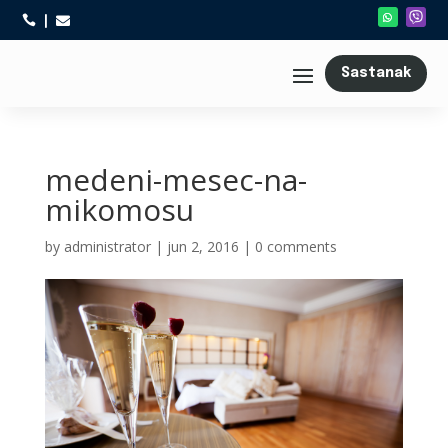



Sastanak
medeni-mesec-na-
mikomosu
by
administrator
|
jun 2, 2016
|
0 comments