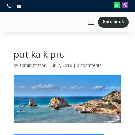



Sastanak
put ka kipru
by
administrator
|
jun 2, 2016
|
0 comments