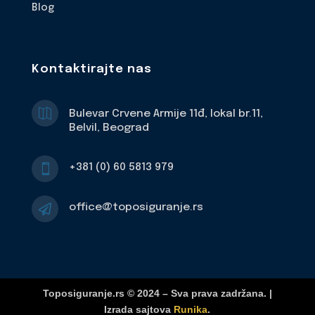
Blog
Kontaktirajte nas

Bulevar Crvene Armije 11đ, lokal br.11,
Belvil, Beograd
+381 (0) 60 5813 979

office@toposiguranje.rs

Toposiguranje.rs © 2024 – Sva prava zadržana. |
Izrada sajtova
Runika
.