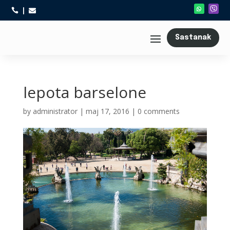



Sastanak
lepota barselone
by
administrator
|
maj 17, 2016
|
0 comments