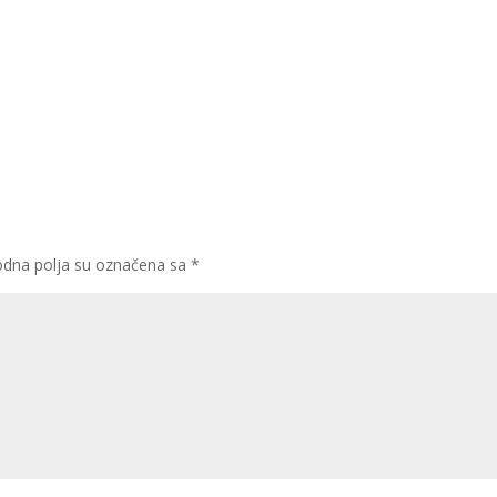
dna polja su označena sa
*