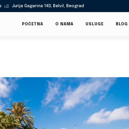
s
Jurija Gagarina 14D, Belvil, Beograd

POČETNA
O NAMA
USLUGE
BLOG