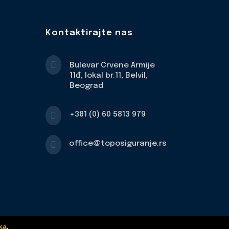
Kontaktirajte nas

Bulevar Crvene Armije
11đ, lokal br.11, Belvil,
Beograd

+381 (0) 60 5813 979

office@toposiguranje.rs
ka
.