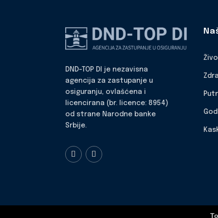
Na
Živ
DND-TOP DI je nezavisna
Zdr
agencija za zastupanje u
osiguranju, ovlašćena i
Put
licencirana (br. licence: 8954)
God
od strane Narodne banke
Srbije.
Kas
To