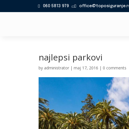
060 5813 979
office@toposiguranje.r

najlepsi parkovi
by
administrator
|
maj 17, 2016
|
0 comments