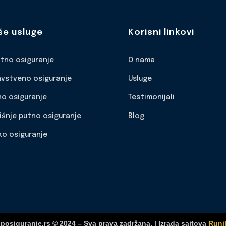
še usluge
Korisni linkovi
otno osiguranje
O nama
avstveno osiguranje
Usluge
no osiguranje
Testimonijali
išnje putno osiguranje
Blog
ko osiguranje
posiguranje.rs © 2024 – Sva prava zadržana. | Izrada sajtova
Runi