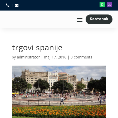



Sastanak
trgovi spanije
by
administrator
|
maj 17, 2016
|
0 comments