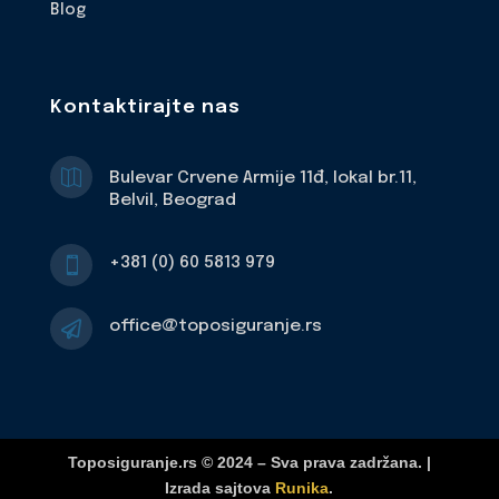
Blog
Kontaktirajte nas

Bulevar Crvene Armije 11đ, lokal br.11,
Belvil, Beograd
+381 (0) 60 5813 979

office@toposiguranje.rs

Toposiguranje.rs © 2024 – Sva prava zadržana. |
Izrada sajtova
Runika
.