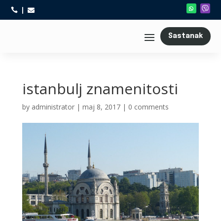



Sastanak
istanbulj znamenitosti
by
administrator
|
maj 8, 2017
|
0 comments