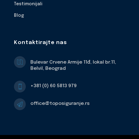
Testimonijali
Blog
Kontaktirajte nas

Bulevar Crvene Armije 11đ, lokal br.11,
Belvil, Beograd
+381 (0) 60 5813 979

office@toposiguranje.rs
