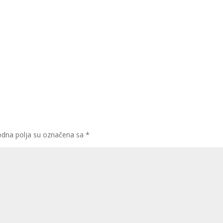
dna polja su označena sa
*