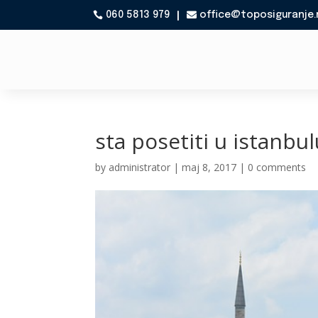
060 5813 979
office@toposiguranje.

sta posetiti u istanbu
by
administrator
|
maj 8, 2017
|
0 comments