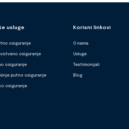
še usluge
Korisni linkovi
otno osiguranje
O nama
avstveno osiguranje
Usluge
no osiguranje
Testimonijali
išnje putno osiguranje
Blog
ko osiguranje