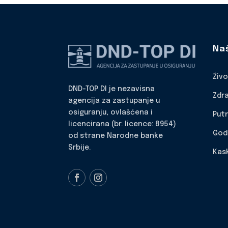
Na
Živ
DND-TOP DI je nezavisna
Zdr
agencija za zastupanje u
osiguranju, ovlašćena i
Put
licencirana (br. licence: 8954)
God
od strane Narodne banke
Srbije.
Kas