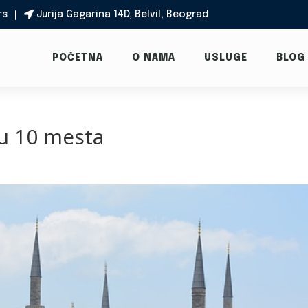
rs
Jurija Gagarina 14D, Belvil, Beograd

POČETNA
O NAMA
USLUGE
BLOG
lu 10 mesta