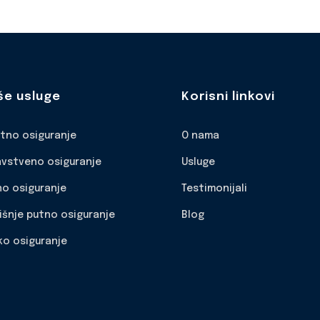
še usluge
Korisni linkovi
otno osiguranje
O nama
avstveno osiguranje
Usluge
no osiguranje
Testimonijali
išnje putno osiguranje
Blog
ko osiguranje