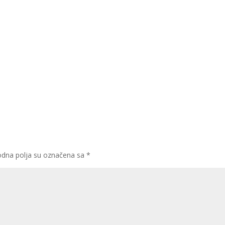
dna polja su označena sa
*