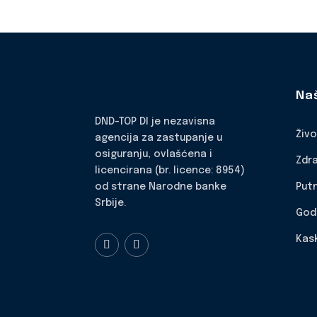
Na
DND-TOP DI je nezavisna
Živ
agencija za zastupanje u
osiguranju, ovlašćena i
Zdr
licencirana (br. licence: 8954)
Put
od strane Narodne banke
Srbije.
God
Kas