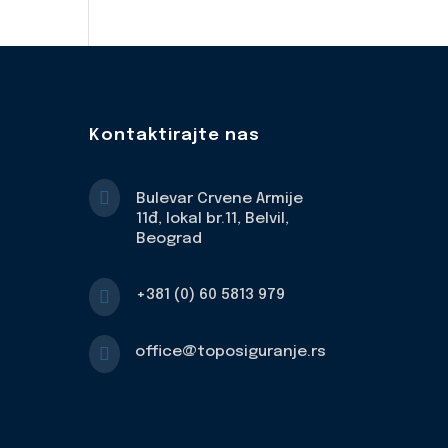
Kontaktirajte nas

Bulevar Crvene Armije
11đ, lokal br.11, Belvil,
Beograd

+381 (0) 60 5813 979

office@toposiguranje.rs