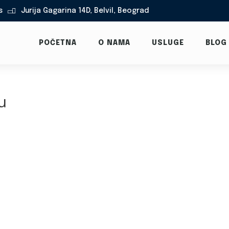
s
Jurija Gagarina 14D, Belvil, Beograd

POČETNA
O NAMA
USLUGE
BLOG
u