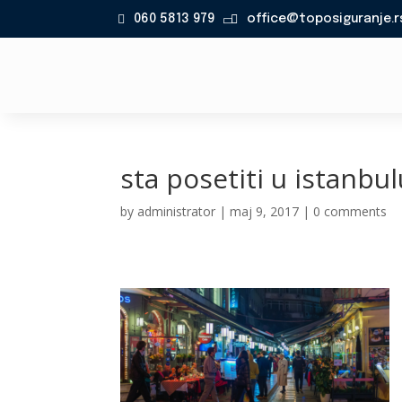
060 5813 979
office@toposiguranje.r

sta posetiti u istanbul
by
administrator
|
maj 9, 2017
|
0 comments