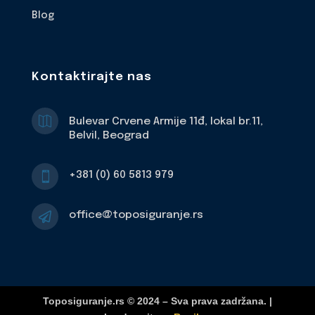
Blog
Kontaktirajte nas

Bulevar Crvene Armije 11đ, lokal br.11,
Belvil, Beograd
+381 (0) 60 5813 979

office@toposiguranje.rs

Toposiguranje.rs © 2024 – Sva prava zadržana. |