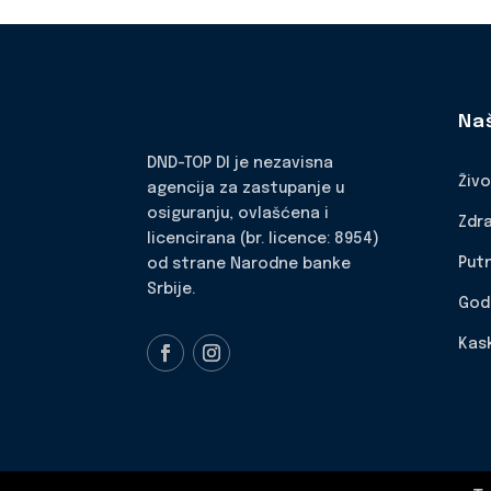
Na
DND-TOP DI je nezavisna
Živ
agencija za zastupanje u
osiguranju, ovlašćena i
Zdr
licencirana (br. licence: 8954)
Put
od strane Narodne banke
Srbije.
God
Kas