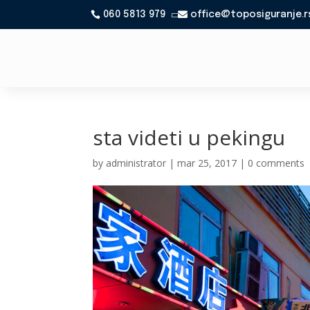
060 5813 979
office@toposiguranje.r

sta videti u pekingu
by
administrator
|
mar 25, 2017
|
0 comments