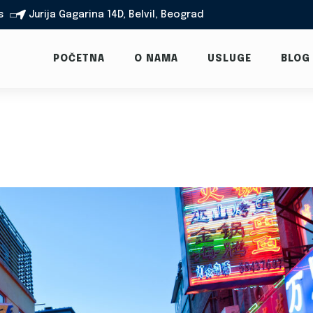
s
Jurija Gagarina 14D, Belvil, Beograd

POČETNA
O NAMA
USLUGE
BLOG