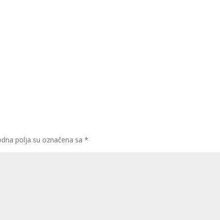
dna polja su označena sa
*