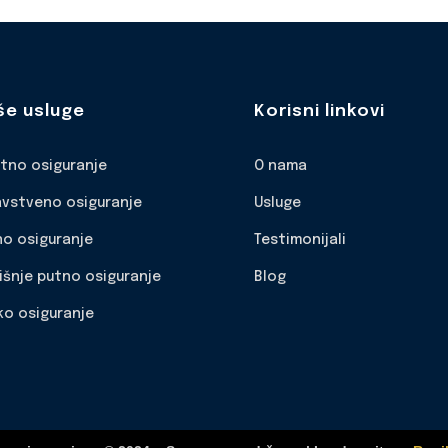
še usluge
Korisni linkovi
otno osiguranje
O nama
avstveno osiguranje
Usluge
no osiguranje
Testimonijali
išnje putno osiguranje
Blog
ko osiguranje