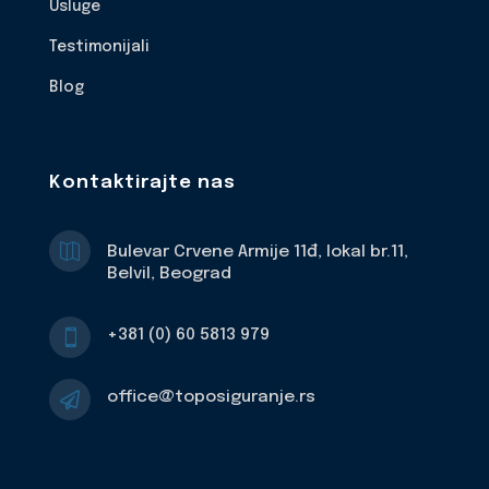
Usluge
Testimonijali
Blog
Kontaktirajte nas

Bulevar Crvene Armije 11đ, lokal br.11,
Belvil, Beograd
+381 (0) 60 5813 979

office@toposiguranje.rs
