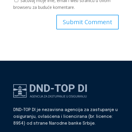
Sačuvaj moje ime, email i web stranicu u ovom
browseru za buduće komentare.
DND-TOP DI je nezavisna agencija za zastupanje u
osiguranju, ovlašćena i licencirana (br. licence:
8954) od strane Narodne banke Srbije.