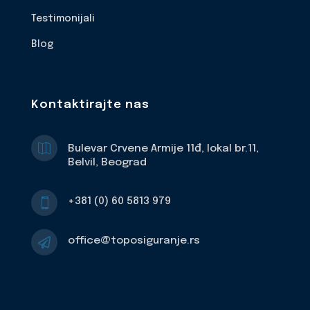
Testimonijali
Blog
Kontaktirajte nas

Bulevar Crvene Armije 11đ, lokal br.11,
Belvil, Beograd
+381 (0) 60 5813 979

office@toposiguranje.rs
