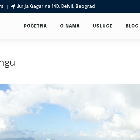
rs
Jurija Gagarina 14D, Belvil, Beograd

POČETNA
O NAMA
USLUGE
BLOG
ongu