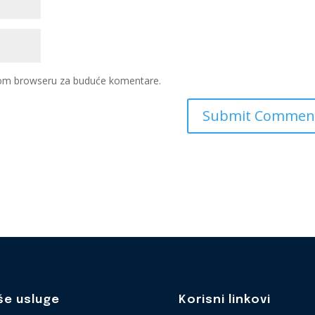
ovom browseru za buduće komentare.
še usluge
Korisni linkovi