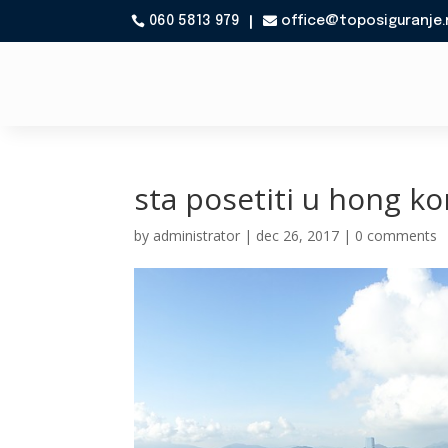
060 5813 979
office@toposiguranje.

sta posetiti u hong k
by
administrator
|
dec 26, 2017
|
0 comments