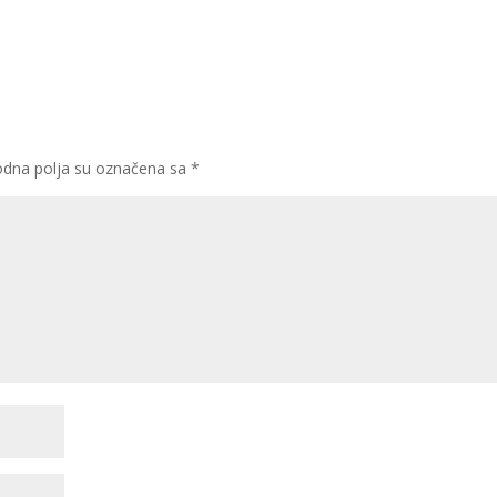
dna polja su označena sa
*